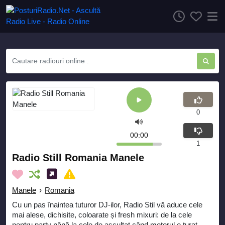
0
00:00
1
Radio Still Romania Manele
Manele
›
Romania
Cu un pas înaintea tuturor DJ-ilor, Radio Stil vă aduce cele
mai alese, dichisite, coloarate și fresh mixuri: de la cele
pentru party până la cele de ascultat când motorul e turat.