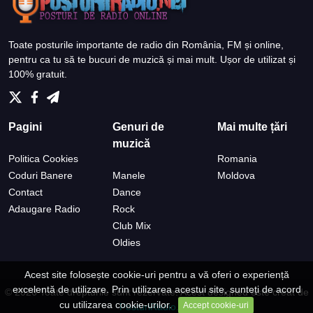
Toate posturile importante de radio din România, FM și online,
pentru ca tu să te bucuri de muzică și mai mult. Ușor de utilizat și
100% gratuit.
Pagini
Genuri de
Mai multe țări
muzică
Politica Cookies
Romania
Coduri Banere
Manele
Moldova
Contact
Dance
Adaugare Radio
Rock
Club Mix
Oldies
Acest site folosește cookie-uri pentru a vă oferi o experiență
excelentă de utilizare. Prin utilizarea acestui site, sunteți de acord
© 2026 Toate drepturile sunt rezervate.
Acest designed este creat de
cu utilizarea cookie-urilor.
Accept cookie-uri
PosturiRadio.Net