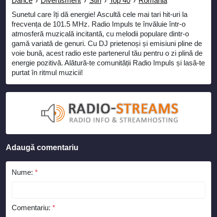
Dance
›
Divertisment
›
Stiri
›
Top 40
›
Romania
Sunetul care îți dă energie! Ascultă cele mai tari hit-uri la
frecvența de 101.5 MHz. Radio Impuls te învăluie într-o
atmosferă muzicală incitantă, cu melodii populare dintr-o
gamă variată de genuri. Cu DJ prietenoși și emisiuni pline de
voie bună, acest radio este partenerul tău pentru o zi plină de
energie pozitivă. Alătură-te comunității Radio Impuls și lasă-te
purtat în ritmul muzicii!
Adaugă comentariu
Nume:
*
Comentariu:
*