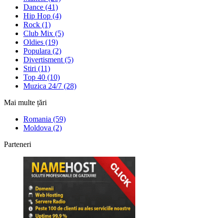
Dance (41)
Hip Hop (4)
Rock (1)
Club Mix (5)
Oldies (19)
Populara (2)
Divertisment (5)
Stiri (11)
Top 40 (10)
Muzica 24/7 (28)
Mai multe țări
Romania (59)
Moldova (2)
Parteneri