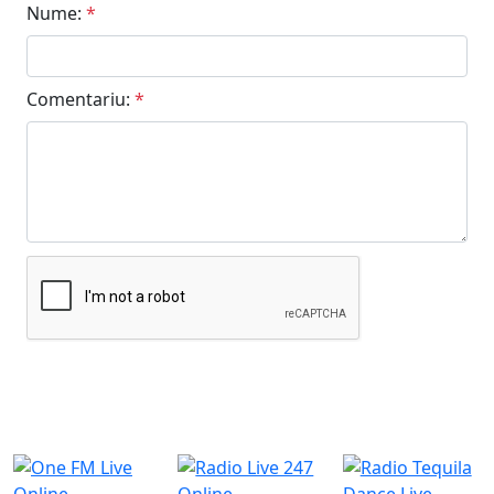
Nume:
*
Comentariu:
*
Trimiteți
Posturi de radio similare